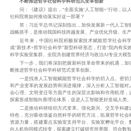
不断推进哲学社会科学科研范式变革创新
问：《建议》提出，“全面实施‘人工智能+’行动，以人
社科院将如何推动落实好这一部署？
答：习近平总书记深刻指出，加快发展新一代人工智能
战略抓手，是推动我国科技跨越发展、产业优化升级、生
近年来，中国社科院积极探索技术赋能哲学社会科学
成“新技术+哲学社会科学”新型科研形态，打造“院内有实
科学实验室集群。全院共创建世界经济与政治AI专业大模型
下一步，我们将深刻把握新科技革命带来的机遇，加强
断推进哲学社会科学科研范式变革创新。
一是找准人工智能赋能哲学社会科学的切入点。密切关
和产业变革的发展趋势和演进规律，深入分析人工智能对
会心理、文明变迁等方面产生的深层次影响和作用机理，
探索形成智能向善理论体系，促进人工智能更好造福人类
二是推动科研组织方式变革。强化新兴、交叉学科建设
特色，充分吸收借鉴自然科学的研究方法，拓展哲学社会
资源力量，搭建重点实验室支持平台、实验室孵化平台、
向人机协同模式转变，探索建立打破研究所界限、符合数