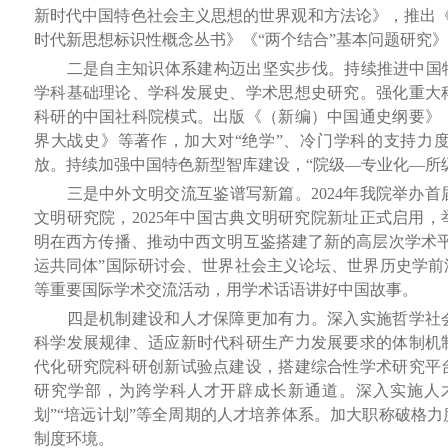
新时代中国特色社会主义思想的世界观和方法论》，推出《
时代新思想标识性概念丛书》《“两个结合”基本问题研究
二是自主知识体系建构迈出坚实步伐。持续推进中国特
学科基础理论、学科发展史、学术思想史研究。强化重大
科研的中国社科院模式。出版《（新编）中国通史纲要》
界大战史》等著作，加大对“绝学”、冷门学科的支持力
放。持续加强中国特色新型智库建设，“院级—专业化—所级
三是中外文明交流互鉴谱写新篇。2024年我院举办首
文明研究院，2025年中国古典文明研究院新址正式启用
明在西方传播、推动中西文明互鉴搭建了新的高层次学术平
运共同体”国际研讨会、世界社会主义论坛、世界历史学前
等重要国际学术交流活动，用学术话语讲好中国故事。
四是机制建设和人才保障更加有力。深入实施哲学社会
科学发展规律、适应新时代科研生产力发展要求的体制机
代化研究院科研创新试验点建设，搭建综合性学术研究平
研究学部，为跨学科人才开辟成长新通道。深入实施人才
划”“培远计划”等全周期的人才培养体系。加大职称破格
制度环境。