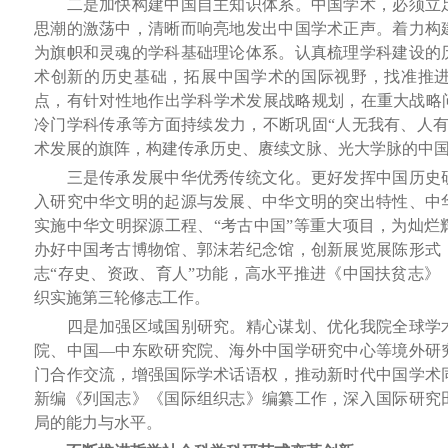
二是加快构建中国自主知识体系。中国学术，必须立足
思潮的激荡中，清晰而响亮地发出中国学术正声。着力构
为旗帜和灵魂的学科基础理论体系。认真梳理学科建设的
术创新的历史基础，拓展中国学术的国际视野，找准推
点，有针对性地作出学科学术发展战略规划，在重大战略问
冷门学科传承等方面持续发力，不断巩固“人无我有、人有
术发展的旗阵，构建传承历史、赓续文脉、光大学脉的中
三是传承发展中华优秀传统文化。更好发挥中国历史研
入研究中华文明的起源与发展、中华文明的突出特性、中
实施中华文明探源工程、“考古中国”等重大项目，为灿烂
办好中国考古博物馆、郭沫若纪念馆，创新展览展陈形式
志“存史、资政、育人”功能，高水平推进《中国扶贫志》
织实施第三轮修志工作。
四是加强区域国别研究。精心谋划、优化我院全球学术
院、中国—中东欧研究院、海外中国学研究中心等境外研
门合作交流，增强国际学术话语权，推动新时代中国学术
新编《列国志》《国际组织志》编纂工作，深入国际研究
局的能力与水平。