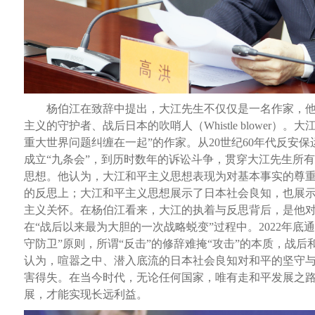
杨伯江在致辞中提出，大江先生不仅仅是一名作家，他
主义的守护者、战后日本的吹哨人（Whistle blower
重大世界问题纠缠在一起”的作家。从20世纪60年代反安
成立“九条会”，到历时数年的诉讼斗争，贯穿大江先生所
思想。他认为，大江和平主义思想表现为对基本事实的尊
的反思上；大江和平主义思想展示了日本社会良知，也展
主义关怀。在杨伯江看来，大江的执着与反思背后，是他
在“战后以来最为大胆的一次战略蜕变”过程中。2022年底
守防卫”原则，所谓“反击”的修辞难掩“攻击”的本质，战
认为，喧嚣之中、潜入底流的日本社会良知对和平的坚守
害得失。在当今时代，无论任何国家，唯有走和平发展之
展，才能实现长远利益。