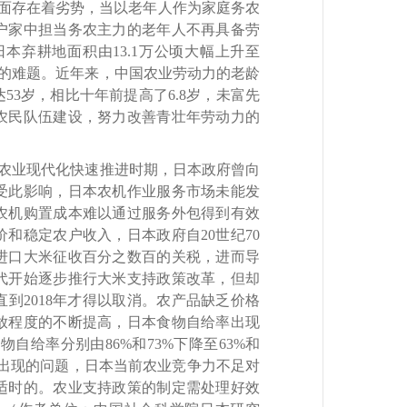
方面存在着劣势，当以老年人作为家庭务农
户家中担当务农主力的老年人不再具备劳
，日本弃耕地面积由13.1万公顷大幅上升至
解决的难题。近年来，中国农业劳动力的老龄
53岁，相比十年前提高了6.8岁，未富先
农民队伍建设，努力改善青壮年劳动力的
。农业现代化快速推进时期，日本政府曾向
受此影响，日本农机作业服务市场未能发
农机购置成本难以通过服务外包得到有效
和稳定农户收入，日本政府自20世纪70
进口大米征收百分之数百的关税，进而导
年代开始逐步推行大米支持政策改革，但却
到2018年才得以取消。农产品缺乏价格
放程度的不断提高，日本食物自给率出现
物自给率分别由86%和73%下降至63%和
极易出现的问题，日本当前农业竞争力不足对
适时的。农业支持政策的制定需处理好效