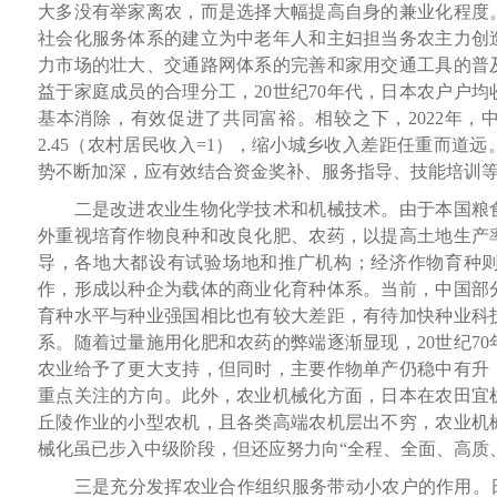
大多没有举家离农，而是选择大幅提高自身的兼业化程度
社会化服务体系的建立为中老年人和主妇担当务农主力创
力市场的壮大、交通路网体系的完善和家用交通工具的普
益于家庭成员的合理分工，20世纪70年代，日本农户户
基本消除，有效促进了共同富裕。相较之下，2022年，
2.45（农村居民收入=1），缩小城乡收入差距任重而道
势不断加深，应有效结合资金奖补、服务指导、技能培训
二是改进农业生物化学技术和机械技术。由于本国粮食
外重视培育作物良种和改良化肥、农药，以提高土地生产
导，各地大都设有试验场地和推广机构；经济作物育种
作，形成以种企为载体的商业化育种体系。当前，中国部
育种水平与种业强国相比也有较大差距，有待加快种业科
系。随着过量施用化肥和农药的弊端逐渐显现，20世纪7
农业给予了更大支持，但同时，主要作物单产仍稳中有升
重点关注的方向。此外，农业机械化方面，日本在农田宜
丘陵作业的小型农机，且各类高端农机层出不穷，农业机
械化虽已步入中级阶段，但还应努力向“全程、全面、高质
三是充分发挥农业合作组织服务带动小农户的作用。日