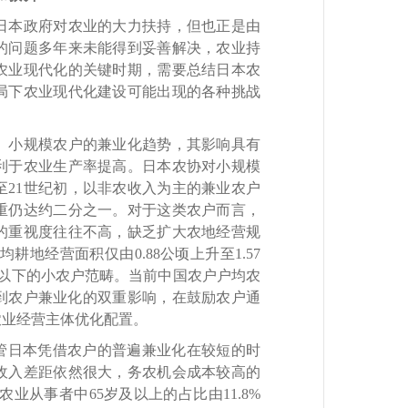
日本政府对农业的大力扶持，但也正是由
的问题多年来未能得到妥善解决，农业持
农业现代化的关键时期，需要总结日本农
局下农业现代化建设可能出现的各种挑战
小规模农户的兼业化趋势，其影响具有
利于农业生产率提高。日本农协对小规模
至21世纪初，以非农收入为主的兼业农户
重仍达约二分之一。对于这类农户而言，
的重视度往往不高，缺乏扩大农地经营规
均耕地经营面积仅由0.88公顷上升至1.57
以下的小农户范畴。当前中国农户户均农
识到农户兼业化的双重影响，在鼓励农户通
农业经营主体优化配置。
管日本凭借农户的普遍兼业化在较短的时
收入差距依然很大，务农机会成本较高的
农业从事者中65岁及以上的占比由11.8%