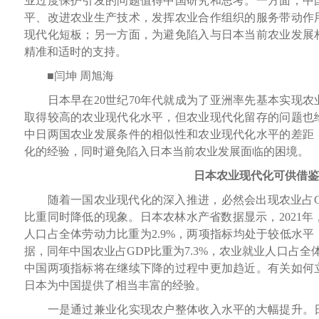
业过度保护引发的问题值得中国研究和思考。一方面，中
平、改进农业生产技术，发挥农业合作组织的服务带动作
现代化短板；另一方面，为避免陷入与日本当前农业发展
精准和适时的支持。
■闫坤 周旭海
日本早在20世纪70年代就成为了亚洲率先基本实现农业
取得较高的农业现代化水平，但农业现代化留存的问题也
中日两国农业发展条件的相似性和农业现代化水平的差距
化的经验，同时避免陷入日本当前农业发展面临的困境。
日本农业现代化可供借鉴
随着一国农业现代化的深入推进，必然会出现农业占G
比重同时降低的现象。日本农林水产省数据显示，2021年，
人口占全体劳动力比重为2.9%，两项指标均处于较低水
据，同年中国农业占GDP比重为7.3%，农业就业人口占全
中国两项指标将在继续下降的过程中更加趋近。有关如何
日本为中国提供了相当丰富的经验。
一是通过兼业化实现农户整体收入水平的大幅提升。日