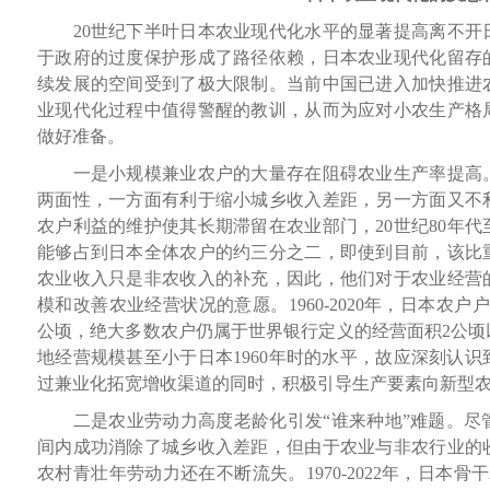
20世纪下半叶日本农业现代化水平的显著提高离不开
于政府的过度保护形成了路径依赖，日本农业现代化留存
续发展的空间受到了极大限制。当前中国已进入加快推进
业现代化过程中值得警醒的教训，从而为应对小农生产格
做好准备。
一是小规模兼业农户的大量存在阻碍农业生产率提高。
两面性，一方面有利于缩小城乡收入差距，另一方面又不
农户利益的维护使其长期滞留在农业部门，20世纪80年代
能够占到日本全体农户的约三分之二，即使到目前，该比
农业收入只是非农收入的补充，因此，他们对于农业经营
模和改善农业经营状况的意愿。1960-2020年，日本农户户
公顷，绝大多数农户仍属于世界银行定义的经营面积2公顷
地经营规模甚至小于日本1960年时的水平，故应深刻认
过兼业化拓宽增收渠道的同时，积极引导生产要素向新型
二是农业劳动力高度老龄化引发“谁来种地”难题。尽
间内成功消除了城乡收入差距，但由于农业与非农行业的
农村青壮年劳动力还在不断流失。1970-2022年，日本骨干