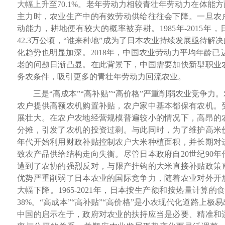
大幅上升至70.1%。老年劳动力相较青壮年劳动力在体能
主力时，农业生产中的有效劳动供给往往会下降。一旦农
动能力，耕地便有较大的概率被弃耕。1985年-2015年
42.3万公顷，“谁来种地”成为了日本农业持续发展亟待
化趋势也明显加深。2018年，中国农业劳动力平均年龄已达
老的问题日渐凸显。在此背景下，中国需要加快新型职业
务农条件，吸引更多的青壮年劳动力回流农业。
三是“高成本”“高补贴”“高价格”严重削弱农业竞争力
农户提供高额农机购置补贴，农户家中基本都保有农机。
展壮大。在农户农地经营规模普遍较小的情况下，高昂的
分摊，引发了农机的投资过剩。与此同时，为了维护高米价
年代开始利用财政补贴控制农户大米种植面积，并长期对
致农产品供给结构走向失衡。尽管日本政府自20世纪90
遭到了农协的强烈反对，与限产挂钩的大米直接补贴政策直
优势严重削弱了日本农业的国际竞争力，随着农业对外开
大幅下降。1965-2021年，日本按生产额和按热量计算的食
38%。“高成本”“高补贴”“高价格”是小农现代化道路上
中国的启示在于，政府对农业的扶持应当是必要、精准和