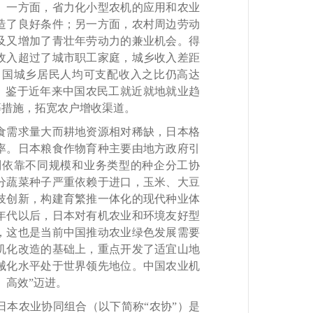
。一方面，省力化小型农机的应用和农业
造了良好条件；另一方面，农村周边劳动
及又增加了青壮年劳动力的兼业机会。得
均收入超过了城市职工家庭，城乡收入差距
中国城乡居民人均可支配收入之比仍高达
远。鉴于近年来中国农民工就近就地就业趋
等措施，拓宽农户增收渠道。
需求量大而耕地资源相对稀缺，日本格
率。日本粮食作物育种主要由地方政府引
则依靠不同规模和业务类型的种企分工协
分蔬菜种子严重依赖于进口，玉米、大豆
技创新，构建育繁推一体化的现代种业体
0年代以后，日本对有机农业和环境友好型
，这也是当前中国推动农业绿色发展需要
机化改造的基础上，重点开发了适宜山地
械化水平处于世界领先地位。中国农业机
、高效”迈进。
本农业协同组合（以下简称“农协”）是