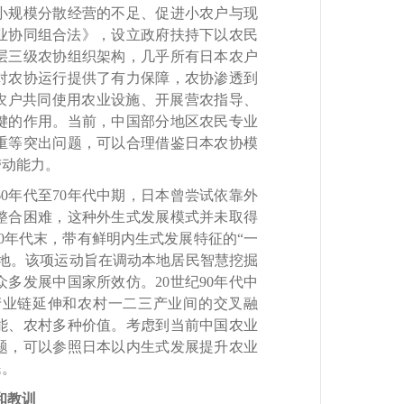
小规模分散经营的不足、促进小农户与现
农业协同组合法》，设立政府扶持下以农民
层三级农协组织架构，几乎所有日本农户
对农协运行提供了有力保障，农协渗透到
农户共同使用农业设施、开展营农指导、
键的作用。当前，中国部分地区农民专业
重等突出问题，可以合理借鉴日本农协模
带动能力。
年代至70年代中期，日本曾尝试依靠外
整合困难，这种外生式发展模式并未取得
0年代末，带有鲜明内生式发展特征的“一
地。该项运动旨在调动本地居民智慧挖掘
多发展中国家所效仿。20世纪90年代中
产业链延伸和农村一二三产业间的交叉融
能、农村多种价值。考虑到当前中国农业
题，可以参照日本以内生式发展提升农业
民。
和教训