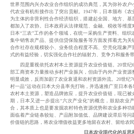
世界范围内兴办农业合作组织的成功典范，其为弥补农户
代农业有机衔接作出了突出贡献。1947年，日本颁布《
为主体的非营利性合作经济组织，搭建起全国、地方、基
都加入了农协。日本政府从法律规范、金融、税收等维度
日本“三农”工作的各个领域，在统一采购生产资料、组织
集中销售农产品、提供信贷保险服务等方面发挥着尤为关
合作社存在规模较小、业务统合程度不高、空壳化现象严
式的有益经验，切实强化合作社的辐射力、竞争力和服务
四是重视依托农村本土资源提升农业价值链。20世纪60
部工商资本力量推动乡村产业振兴，但由于内外产业资源
明显成效，反而加剧了农业衰退和农村资源外流。20世纪7
村一品”运动在日本大分县率先打响，并迅速推广至日本各
农村本土资源，塑造品牌效应，提升农业价值链，现已被众
期，日本又进一步提出“六次产业化”的概念，鼓励农业
合，其本质上也是要发掘农村特色资源优势和农业多种功
面临着产业链条较短、产品附加值低、品牌建设滞后等问
价值链的思路，将农业增值收益更多地留在农村、留给农
日本农业现代化的反思