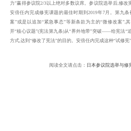
力”赢得参议院2/3以上绝对多数议席。参议院选举后,修
安倍任内完成修宪课题的最佳时期到2019年7月。第九
案”或是以追加“紧急事态”等新条款为主的“微修改案”,其
开“核心议题”(宪法第九条)从“界外地带”突破——给宪法
方式,达到“修改了宪法”的目的。安倍任内完成这种“试修宪
阅读全文请点击：
日本参议院选举与修宪走