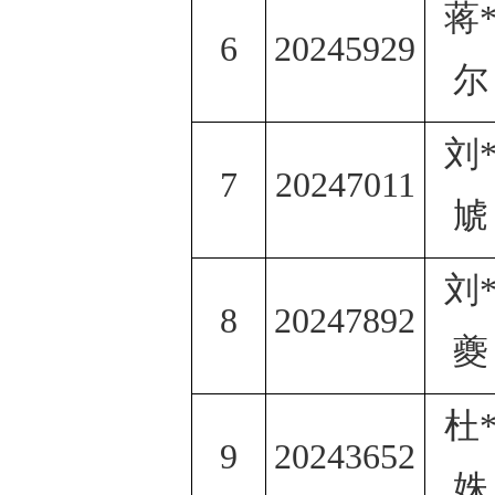
蒋
6
20245929
尔
刘
7
20247011
虓
刘
8
20247892
夔
杜
9
20243652
姝