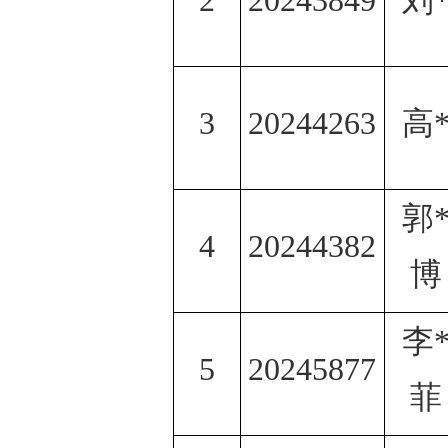
2
20243849
刘
3
20244263
高
郭
4
20244382
博
李
5
20245877
菲